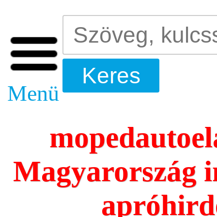
Menü
mopedautoela
Magyarország i
apróhird