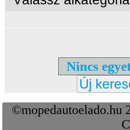
Nincs egyet
Új keres
©mopedautoelado.hu 20
C