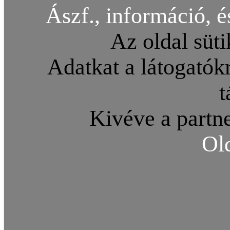
Ászf., információ, é
Az oldal süti
Adatkat a látogatókr
t
Kivéve a partne
Ol