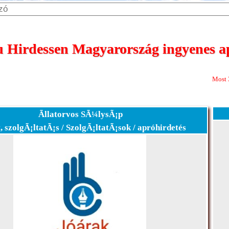
Hirdessen Magyarország ingyenes ap
Most 365 nap meg
Ãllatorvos SÃ¼lysÃ¡p
, szolgÃ¡ltatÃ¡s / SzolgÃ¡ltatÃ¡sok / apróhirdetés