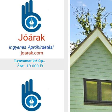
Lenyomat kÃ©p..
Ára: 19.000 Ft