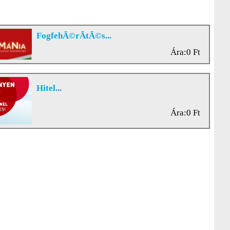
FogfehÃ©rÃ­tÃ©s...
Ára:0 Ft
Hitel...
Ára:0 Ft