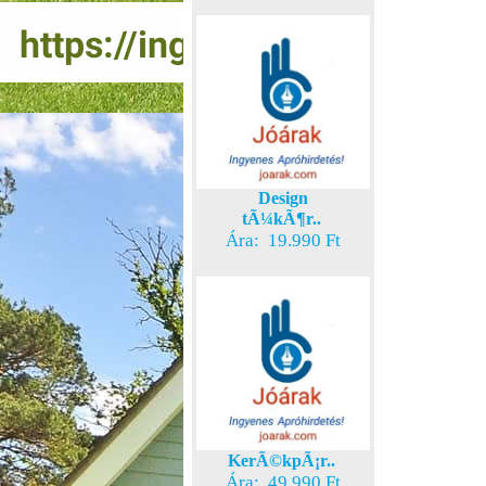
Design
tÃ¼kÃ¶r..
Ára: 19.990 Ft
KerÃ©kpÃ¡r..
Ára: 49.990 Ft