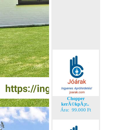
Chopper
kerÃ©kpÃ¡r..
Ára: 99.000 Ft