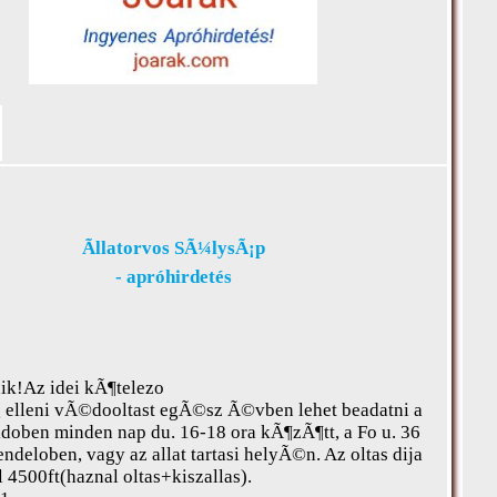
Ãllatorvos SÃ¼lysÃ¡p
- apróhirdetés
ik!Az idei kÃ¶telezo
 elleni vÃ©dooltast egÃ©sz Ã©vben lehet beadatni a
doben minden nap du. 16-18 ora kÃ¶zÃ¶tt, a Fo u. 36
rendeloben, vagy az allat tartasi helyÃ©n. Az oltas dija
l 4500ft(haznal oltas+kiszallas).