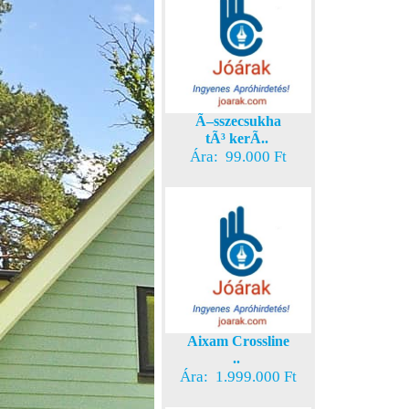
Ã–sszecsukha
tÃ³ kerÃ..
Ára: 99.000 Ft
Aixam Crossline
..
Ára: 1.999.000 Ft