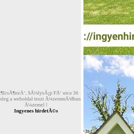
¶lcsÃ¶nzÅ‘, SÃ¼lysÃ¡p FÅ‘ utca 36
enleg a weboldal teszt Ã¼zemmÃ³dban
Ã¼zemel !
Ingyenes hirdetÃ©s