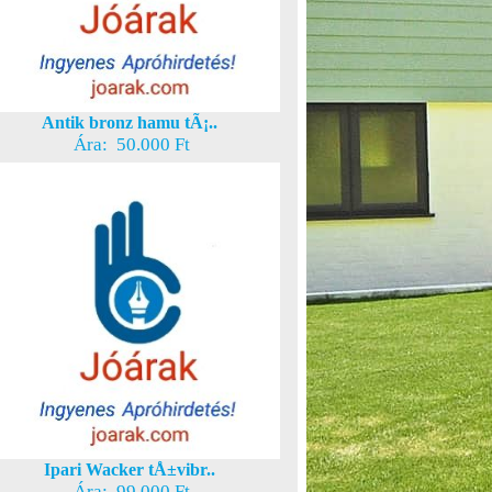
Antik bronz hamu tÃ¡..
Ára: 50.000 Ft
Ipari Wacker tÅ±vibr..
Ára: 99.000 Ft