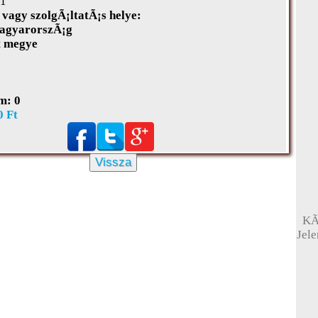
1
vagy szolgÃ¡ltatÃ¡s helye:
gyarorszÃ¡g
t megye
m:
0
0 Ft
Vissza
KÃ
Jel