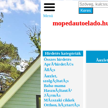
Menü
mopedautoelado.hu 
Hirdetés kategóriák
Összes hirdetés
Ãœzlet
AprÃ³hirdetÃ©s
ÃllÃ¡s
Ãœzlet,
szolgÃ¡ltatÃ¡s
Baba-mama
HasznÃ¡ltautÃ³
JÃ¡rmÅ±
MÅ±szaki cikkek
Otthon, hÃ¡ztartÃ¡s