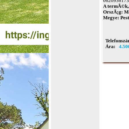
0620936173
A termÃ©k, 
OrszÃ¡g:
Ma
Megye:
Pes
Telefonszá
Ára:
4.50