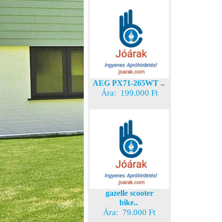
AEG PX71-265WT ..
Ára: 199.000 Ft
gazelle scooter
bike..
Ára: 79.000 Ft