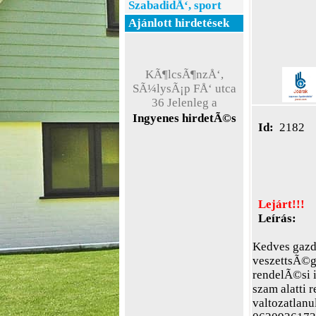
SzabadidÅ‘, sport
Ajánlott hirdetések
KÃ¶lcsÃ¶nzÅ‘,
SÃ¼lysÃ¡p FÅ‘ utca
36 Jelenleg a
weboldal teszt
Ingyenes hirdetÃ©s
Ã¼zemmÃ³dban
Id:
2182
Ã¼zemel !
Lejárt!!!
Leírás:
Kedves gazd
veszettsÃ©g
rendelÃ©si i
szam alatti 
valtozatlanu