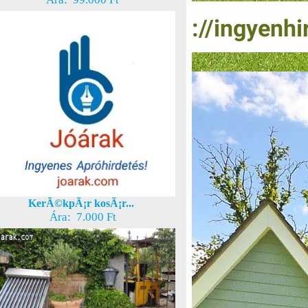
KerÃ©kpÃ¡r kosÃ¡r...
Ára: 7.000 Ft