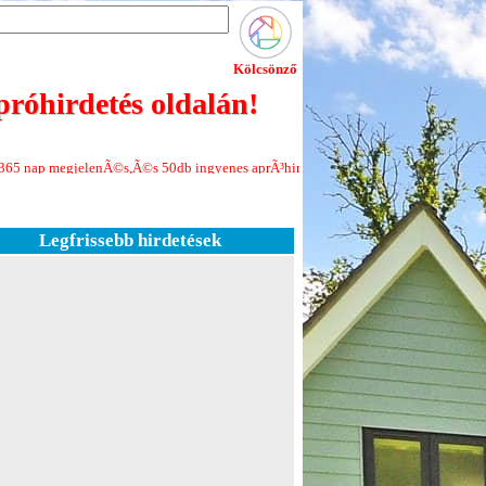
Kölcsönző
róhirdetés oldalán!
jelenÃ©s,Ã©s 50db ingyenes aprÃ³hirdetÃ©s minden Ãºj regisztrÃ¡ciÃ³hoz!Jele
Legfrissebb hirdetések