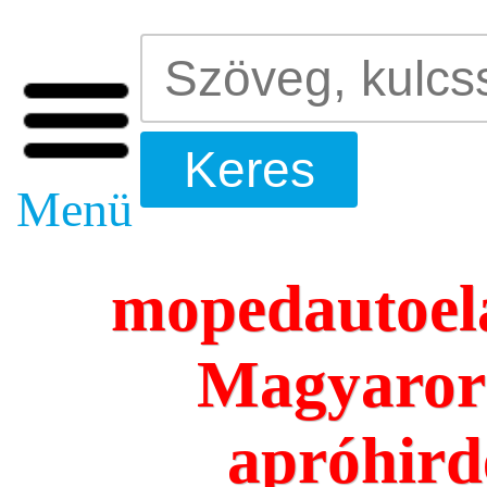
Menü
mopedautoela
Magyarors
apróhird