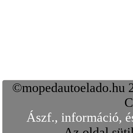
©mopedautoelado.hu 20
C
Ászf., információ, é
Az oldal süti