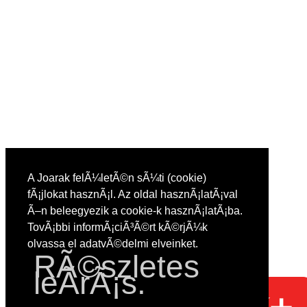
A Joarak felÃ¼letÃ©n sÃ¼ti (cookie)
fÃ¡jlokat hasznÃ¡l. Az oldal hasznÃ¡latÃ¡val
Ã–n beleegyezik a cookie-k hasznÃ¡latÃ¡ba.
TovÃ¡bbi informÃ¡ciÃ³Ã©rt kÃ©rjÃ¼k
olvassa el adatvÃ©delmi elveinket.
RÃ©szletes
leÃ­rÃ¡s.