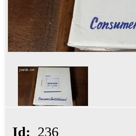
Id:
236