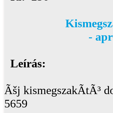
Kismegsz
- ap
Leírás:
Ãšj kismegszakÃ­tÃ³ do
5659