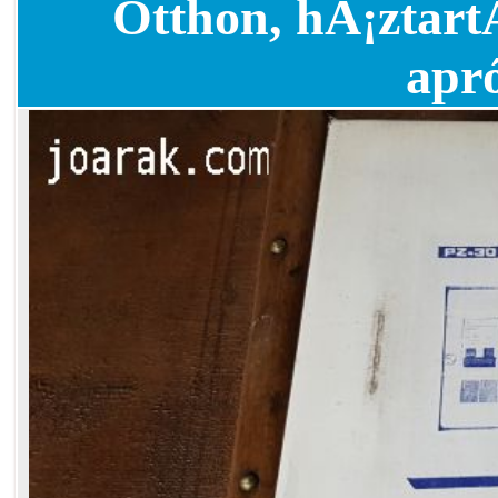
Otthon, hÃ¡ztart
apr