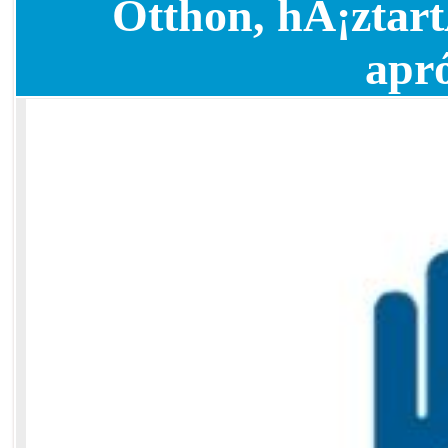
Otthon, hÃ¡ztart
apr