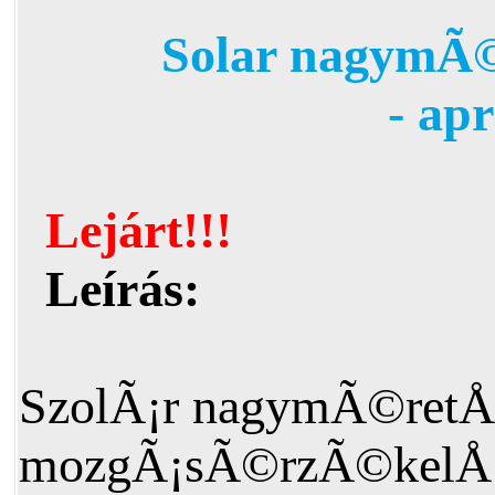
Solar nagymÃ©
- ap
Lejárt!!!
Leírás:
SzolÃ¡r nagymÃ©retÅ±
mozgÃ¡sÃ©rzÃ©kelÅ‘