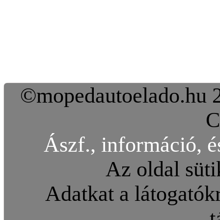
©mopedautoelado.hu 20
C
Ászf., információ, é
Az oldal süti
Adatkat a látogatókr
t