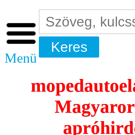
Menü
mopedautoela
Magyarors
apróhird