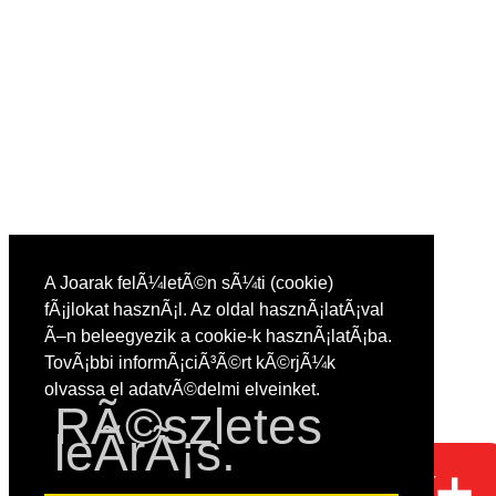
A Joarak felÃ¼letÃ©n sÃ¼ti (cookie)
fÃ¡jlokat hasznÃ¡l. Az oldal hasznÃ¡latÃ¡val
Ã–n beleegyezik a cookie-k hasznÃ¡latÃ¡ba.
TovÃ¡bbi informÃ¡ciÃ³Ã©rt kÃ©rjÃ¼k
olvassa el adatvÃ©delmi elveinket.
RÃ©szletes
leÃ­rÃ¡s.