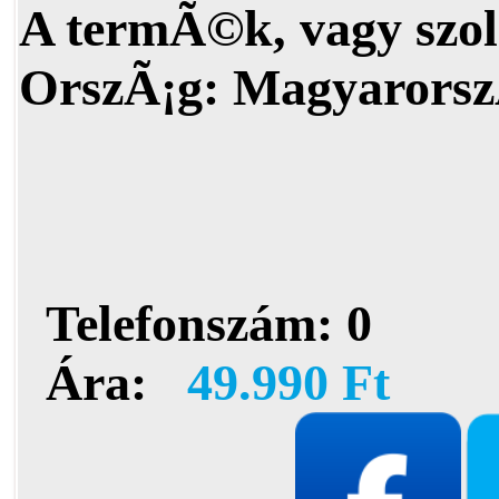
A termÃ©k, vagy szol
OrszÃ¡g:
Magyarorsz
Telefonszám:
0
Ára:
49.990 Ft