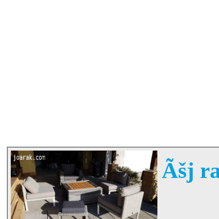
Ãšj ra