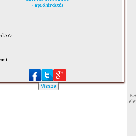
- apróhirdetés
©rlÃ©s
m:
0
Vissza
KÃ
Jel