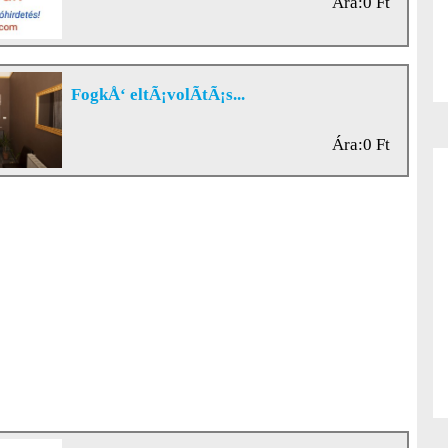
Ára:0 Ft
FogkÅ‘ eltÃ¡volÃ­tÃ¡s...
Ára:0 Ft