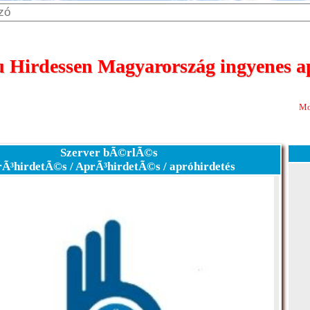
Hirdessen Magyarország ingyenes ap
Most 365 nap meg
Szerver bÃ©rlÃ©s
Ã³hirdetÃ©s / AprÃ³hirdetÃ©s / apróhirdetés