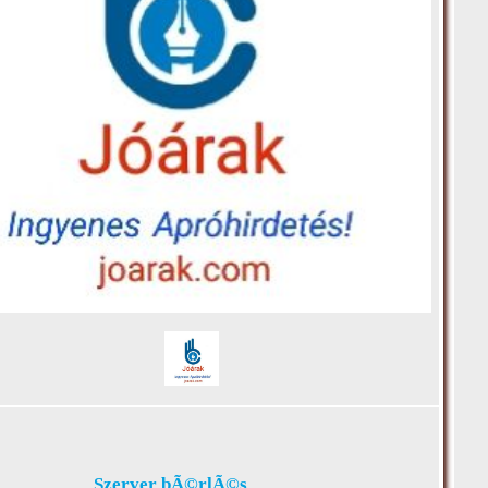
Szerver bÃ©rlÃ©s