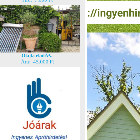
Olajfa eladÃ³..
Ára: 45.000 Ft