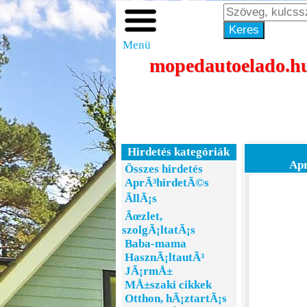
Menü
mopedautoelado.hu 
Hirdetés kategóriák
Apr
Összes hirdetés
AprÃ³hirdetÃ©s
ÃllÃ¡s
Ãœzlet,
szolgÃ¡ltatÃ¡s
Baba-mama
HasznÃ¡ltautÃ³
JÃ¡rmÅ±
MÅ±szaki cikkek
Otthon, hÃ¡ztartÃ¡s