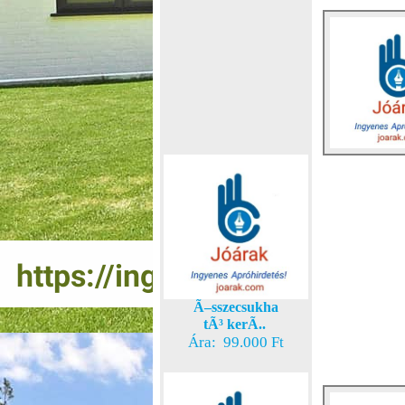
Ã–sszecsukha
tÃ³ kerÃ..
Ára: 99.000 Ft