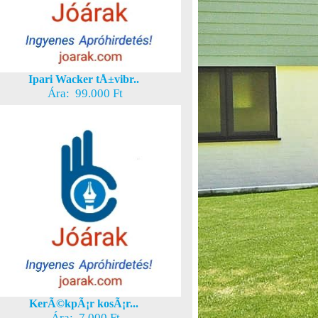
Ipari Wacker tÅ±vibr..
Ára: 99.000 Ft
KerÃ©kpÃ¡r kosÃ¡r...
Ára: 7.000 Ft