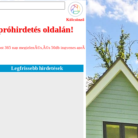
Kölcsönző
róhirdetés oldalán!
jelenÃ©s,Ã©s 50db ingyenes aprÃ³hirdetÃ©s minden Ãºj regisztrÃ¡ciÃ³hoz!Jele
Legfrissebb hirdetések