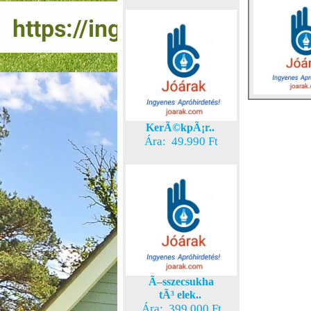
KerÃ©kpÃ¡r..
Ára: 49.990 Ft
Ã–sszecsukha
tÃ³ elek..
Ára: 399.000 Ft