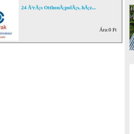
24 Ã³rÃ¡s OtthonÃ¡polÃ¡s, hÃ¡z...
Ára:0 Ft