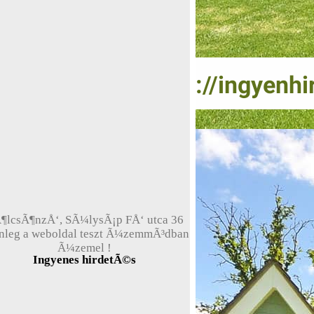
¶lcsÃ¶nzÅ‘, SÃ¼lysÃ¡p FÅ‘ utca 36
enleg a weboldal teszt Ã¼zemmÃ³dban
Ã¼zemel !
Ingyenes hirdetÃ©s