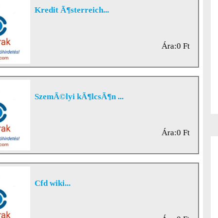
Kredit Ã¶sterreich...
Ára:0 Ft
SzemÃ©lyi kÃ¶lcsÃ¶n ...
Ára:0 Ft
Cfd wiki...