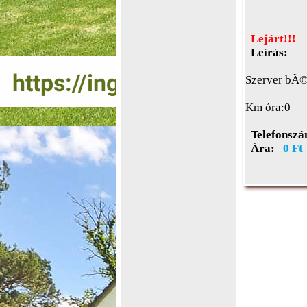
Lejárt!!!
Leírás:
Szerver bÃ
Km óra:0
Telefonszá
Ára:
0 Ft