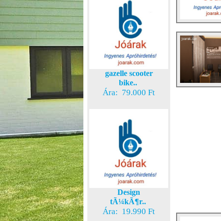
gazelle scooter
bike..
Ára: 79.000 Ft
Design
tÃ¼kÃ¶r..
Ára: 19.990 Ft