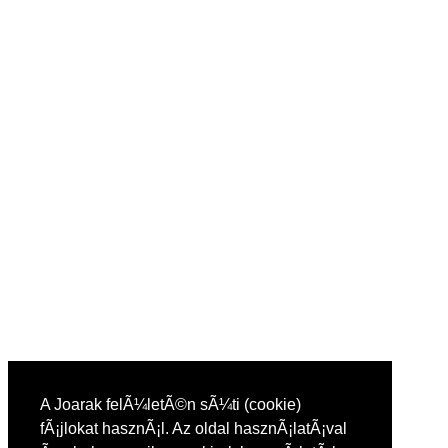
A Joarak felÃ¼letÃ©n sÃ¼ti (cookie)
fÃ¡jlokat hasznÃ¡l. Az oldal hasznÃ¡latÃ¡val