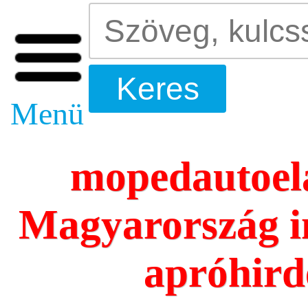
Menü
mopedautoela
Magyarország i
apróhird